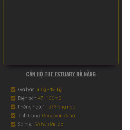
CĂN HỘ THE ESTUARY ĐÀ NẴNG
Giá bán:
3 Tỷ - 15 Tỷ
Diện tích:
47 - 100m2
Phòng ngủ:
1 - 3 Phòng ngủ
Tình trạng:
Đang xây dựng.
Sở hữu:
Sở hữu lâu dài