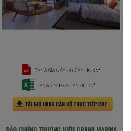
BẢNG GIÁ ĐẦY ĐỦ CĂN HỘ.pdf
BẢNG TÍNH GIÁ CĂN HỘ.pdf
TẢI GIỎ HÀNG CĂN HỘ TRỰC TIẾP CĐT
BẢO CHỨNG THƯƠNG HIỆU
GRAND MARINA