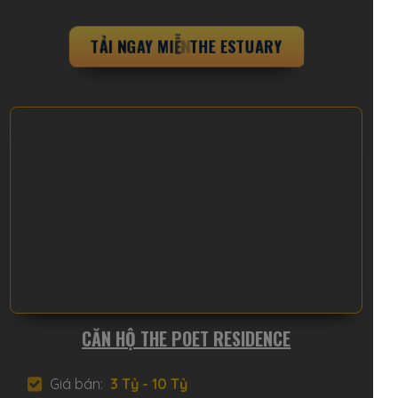
T
Ả
I
N
G
A
Y
M
I
Ễ
N
P
H
Í
CĂN HỘ THE POET RESIDENCE
Giá bán:
3 Tỷ - 10 Tỷ