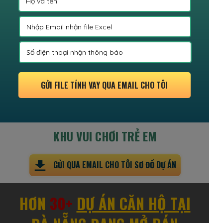
GỬI FILE TÍNH VAY QUA EMAIL CHO TÔI
KHU VUI CHƠI TRẺ EM
GỬI QUA EMAIL CHO TÔI SƠ ĐỒ DỰ ÁN
HƠN
30+
DỰ ÁN CĂN HỘ TẠI