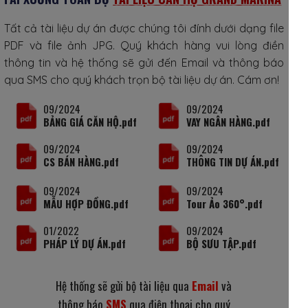
Tất cả tài liệu dự án được chúng tôi đính dưới dạng file
PDF và file ảnh JPG. Quý khách hàng vui lòng điền
thông tin và hệ thống sẽ gửi đến Email và thông báo
qua SMS cho quý khách trọn bộ tài liệu dự án. Cám ơn!
09/2024
09/2024
BẢNG GIÁ CĂN HỘ.pdf
VAY NGÂN HÀNG.pdf
09/2024
09/2024
CS BÁN HÀNG.pdf
THÔNG TIN DỰ ÁN.pdf
09/2024
09/2024
MẪU HỢP ĐỒNG.pdf
Tour Ảo 360°.pdf
01/2022
09/2024
PHÁP LÝ DỰ ÁN.pdf
BỘ SƯU TẬP.pdf
Hệ thống sẽ gửi bộ tài liệu qua
Email
và
thông báo
SMS
qua điện thoại cho quý