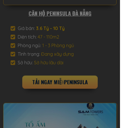
CĂN HỘ PENINSULA ĐÀ NẴNG
Giá bán:
3.6 Tỷ - 10 Tỷ
Diện tích:
47 - 110m2
Phòng ngủ:
1 - 3 Phòng ngủ
Tình trạng:
Đang xây dựng
Sở hữu:
Sở hữu lâu dài
T
Ả
I
N
G
A
Y
M
I
Ễ
N
P
H
Í