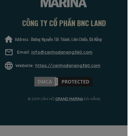
CÔNG TY CỔ PHẦN BNC LAND
Address: Đường Nguyễn Tất Thành, Liên Chiểu, Đà Nẵng
Email:
info@canhodanang360.com
Website:
https://canhodanang360.com
© 2019 CĂN HỘ
GRAND MARINA
ĐÀ NẴNG