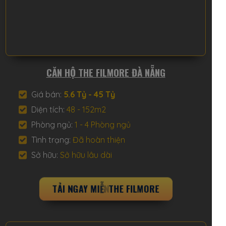
CĂN HỘ THE FILMORE ĐÀ NẴNG
Giá bán:
5.6 Tỷ - 45 Tỷ
Diện tích:
48 - 152m2
Phòng ngủ:
1 - 4 Phòng ngủ
Tình trạng:
Đã hoàn thiện
Sở hữu:
Sở hữu lâu dài
T
Ả
I
N
G
A
Y
M
I
Ễ
N
P
H
Í