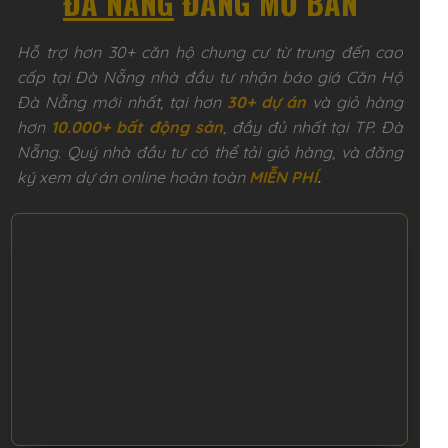
ĐÀ NẴNG
ĐANG MỞ BÁN
Hỗ trợ hơn 30+ căn hộ chung cư từ trung đến cao
cấp tại Đà Nẵng nhà đầu tư nhận báo giá Căn Hộ
Đà Nẵng mới nhất, tại hơn
30+
dự án
và giỏ hàng
hơn
10.000+
bất động sản
, đầy đủ nhất tại TP. Đà
Nẵng. Quý nhà đầu tư có thể tải giỏ hàng, và đăng
ký xem dự án online hoàn toàn
MIỄN PHÍ
.