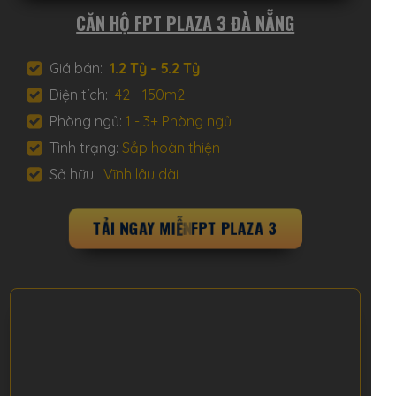
CĂN HỘ FPT PLAZA 3 ĐÀ NẴNG
Giá bán:
1.2 Tỷ - 5.2 Tỷ
Diện tích:
42 - 150m2
Phòng ngủ:
1 - 3+ Phòng ngủ
Tình trạng:
Sắp hoàn thiện
Sở hữu:
Vĩnh lâu dài
T
Ả
I
N
G
A
Y
M
I
Ễ
N
P
H
Í