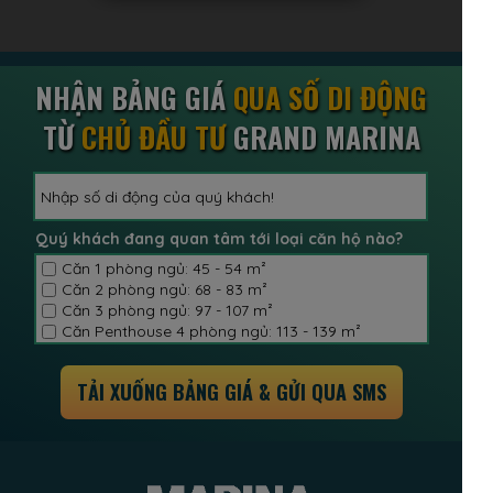
NHẬN BẢNG GIÁ
QUA SỐ DI ĐỘNG
TỪ
CHỦ ĐẦU TƯ
GRAND MARINA
Quý khách đang quan tâm tới loại căn hộ nào?
Căn 1 phòng ngủ: 45 - 54 m²
Căn 2 phòng ngủ: 68 - 83 m²
Căn 3 phòng ngủ: 97 - 107 m²
Căn Penthouse 4 phòng ngủ: 113 - 139 m²
TẢI XUỐNG BẢNG GIÁ & GỬI QUA SMS