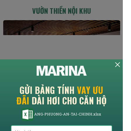
VƯỜN THIỀN NỘI KHU
GỬI BẢNG TÍNH
VAY ƯU
ĐÃI
DÀI HƠI CHO CĂN HỘ
NHÀ HÀNG 5 SAO
BANG-PHUONG-AN-TAI-CHINH.xlsx