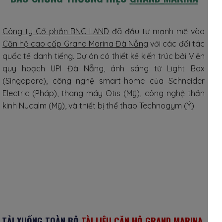
Công ty Cổ phần BNC LAND
đã đầu tư mạnh mẽ vào
Căn hộ cao cấp Grand Marina Đà Nẵng
với các đối tác
quốc tế danh tiếng. Dự án có thiết kế kiến trúc bởi Viện
quy hoạch UPI Đà Nẵng, ánh sáng từ Light Box
(Singapore), công nghệ smart-home của Schneider
Electric (Pháp), thang máy Otis (Mỹ), công nghệ thần
kinh Nucalm (Mỹ), và thiết bị thể thao Technogym (Ý).
TẢI XUỐNG TOÀN BỘ
TÀI LIỆU CĂN HỘ GRAND MARINA