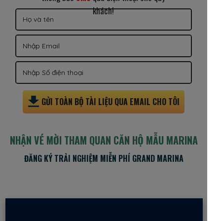
khách!
GỬI TOÀN BỘ TÀI LIỆU QUA EMAIL CHO TÔI
NHẬN VÉ MỜI THAM QUAN CĂN HỘ MẪU MARINA
ĐĂNG KÝ TRẢI NGHIỆM MIỄN PHÍ GRAND MARINA