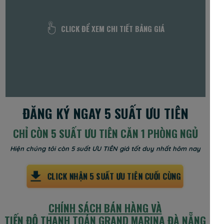
CLICK ĐỂ XEM CHI TIẾT BẢNG GIÁ
ĐĂNG KÝ NGAY 5 SUẤT ƯU TIÊN
CHỈ CÒN 5 SUẤT ƯU TIÊN CĂN 1 PHÒNG NGỦ
Hiện chúng tôi còn 5 suất ƯU TIÊN giá tốt duy nhất hôm nay
CLICK NHẬN 5 SUẤT ƯU TIÊN CUỐI CÙNG
CHÍNH SÁCH BÁN HÀNG VÀ
TIẾN ĐỘ THANH TOÁN GRAND MARINA ĐÀ NẴNG