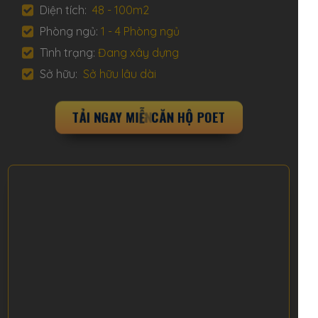
Diện tích:
48 - 100m2
Phòng ngủ:
1 - 4 Phòng ngủ
Tình trạng:
Đang xây dựng
Sở hữu:
Sở hữu lâu dài
T
Ả
I
N
G
A
Y
M
I
Ễ
N
P
H
Í