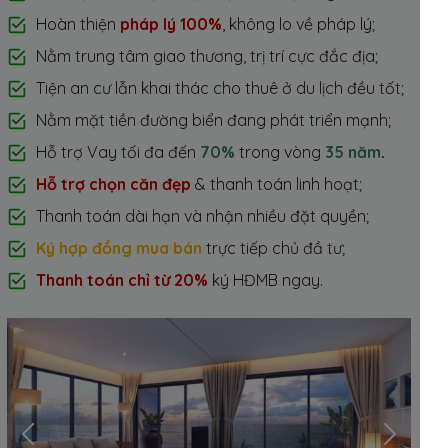
Hoàn thiện
pháp lý 100%
, không lo về pháp lý;
Nằm trung tâm giao thương, trị trí cực đắc địa;
Tiện an cư lẫn khai thác cho thuê ở du lịch đều tốt;
Nằm mặt tiền đường biển đang phát triển mạnh;
Hỗ trợ Vay tối đa đến
70%
trong vòng
35 năm
.
Hỗ trợ chọn căn đẹp
& thanh toán linh hoạt;
Thanh toán dài hạn và nhận nhiều đặt quyền;
Ký hợp đồng mua bán
trực tiếp chủ đầ tư;
Thanh toán chỉ từ 20%
ký HĐMB ngay.