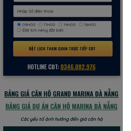
09H00
11H00
14H00
16H00
Đặt lịch riêng đặt biệt
ĐẶT LỊCH THAM QUAN TRỰC TIẾP CĐT
HOTLINE CĐT:
0346.082.976
BẢNG GIÁ CĂN HỘ GRAND MARINA ĐÀ NẴNG
BẢNG GIÁ DỰ ÁN CĂN HỘ MARINA ĐÀ NẴNG
Các yếu tố ảnh hưởng đến giá căn hộ