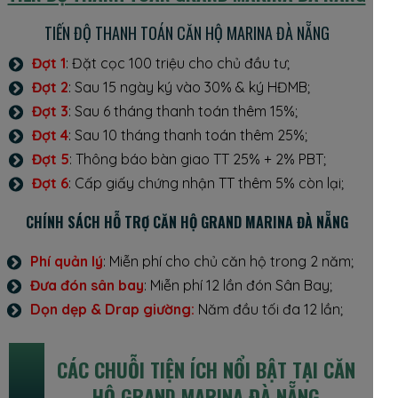
TIẾN ĐỘ THANH TOÁN CĂN HỘ MARINA ĐÀ NẴNG
Đợt 1
: Đặt cọc 100 triệu cho chủ đầu tư;
Đợt 2
: Sau 15 ngày ký vào 30% & ký HĐMB;
Đợt 3
: Sau 6 tháng thanh toán thêm 15%;
Đợt 4
: Sau 10 tháng thanh toán thêm 25%;
Đợt 5
: Thông báo bàn giao TT 25% + 2% PBT;
Đợt 6
: Cấp giấy chứng nhận TT thêm 5% còn lại;
CHÍNH SÁCH HỖ TRỢ CĂN HỘ GRAND MARINA ĐÀ NẴNG
Phí quản lý
: Miễn phí cho chủ căn hộ trong 2 năm;
Đưa đón sân bay
: Miễn phí 12 lần đón Sân Bay;
Dọn dẹp & Drap giường:
Năm đầu tối đa 12 lần;
CÁC CHUỖI TIỆN ÍCH NỔI BẬT TẠI CĂN
HỘ GRAND MARINA ĐÀ NẴNG