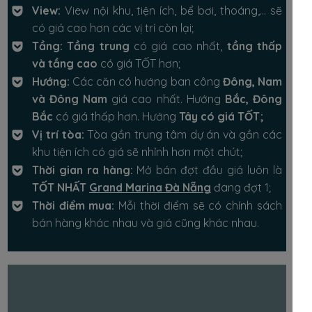
View:
View nội khu, tiện ích, bể bơi, thoáng,… sẽ
có giá cao hơn các vị trí còn lại;
Tầng: Tầng trung
có giá cao nhất,
tầng thấp
và tầng cao
có giá TỐT hơn;
Hướng:
Các căn có hướng ban công
Đông, Nam
và Đông Nam
giá cao nhất. Hướng
Bắc, Đông
Bắc
có giá thấp hơn. Hướng
Tây có giá TỐT;
Vị trí tòa:
Tòa gần trung tâm dự án và gần các
khu tiện ích có giá sẽ nhỉnh hơn một chút;
Thời gian ra hàng:
Mở bán đợt đầu giá luôn là
TỐT NHẤT
Grand Marina Đà Nẵng
đang đợt 1;
Thời điểm mua:
Mỗi thời điểm sẽ có chính sách
bán hàng khác nhau và giá cũng khác nhau.