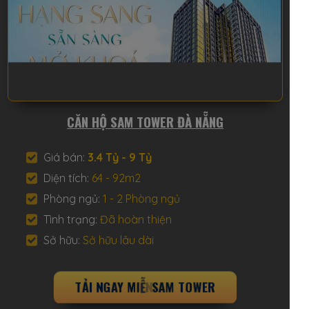
CĂN HỘ SAM TOWER ĐÀ NẴNG
Giá bán:
3.4 Tỷ - 9 Tỷ
Diện tích:
64 - 92m2
Phòng ngủ:
1 - 2 Phòng ngủ
Tình trạng:
Đã hoàn thiện
Sở hữu:
Sở hữu lâu dài
T
Ả
I
N
G
A
Y
M
I
Ễ
N
P
H
Í