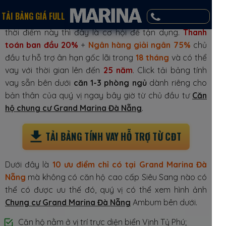
Nếu quý khách muốn tận dụng tài chính và dòng tiền
TẢI BẢNG GIÁ FULL
từ ngân hàng và sự hỗ trợ lãi suất của chủ đầu tư tại
0346.082.976
thời điểm này thì đây là cơ hội để tận dụng.
Thanh
toán ban đầu 20%
+
Ngân hàng giải ngân 75%
chủ
đầu tư hỗ trợ ân hạn gốc lãi trong
18 tháng
và có thể
vay với thời gian lên đến
25 năm
. Click tải bảng tính
vay sẵn bên dưới
căn 1-3 phòng ngủ
dành riêng cho
bản thân của quý vị ngay bây giờ từ chủ đầu tư
Căn
hộ chung cư Grand Marina Đà Nẵng
.
TẢI BẢNG TÍNH VAY HỖ TRỢ TỪ CĐT
Dưới đây là
10 ưu điểm chỉ có tại Grand Marina Đà
Nẵng
mà không có căn hộ cao cấp Siêu Sang nào có
thể có được ưu thế đó, quý vị có thể xem hình ảnh
Chung cư Grand Marina Đà Nẵng
Ambum bên dưới.
Căn hộ nằm ở vị trí trực diện biển Vịnh Tỷ Phú;