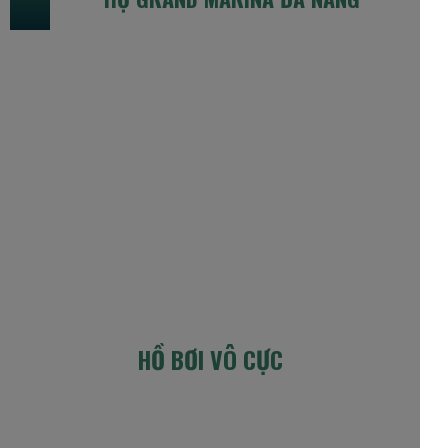
HỒ BƠI VÔ CỰC